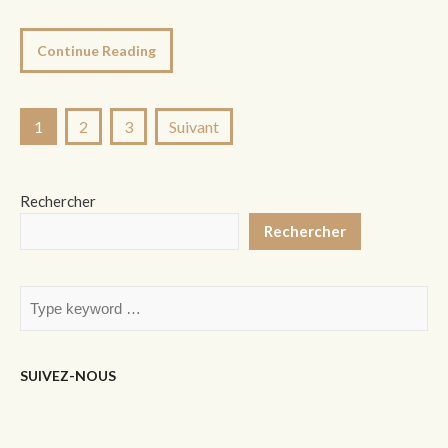
Continue Reading
Pagination
1
2
3
Suivant
des
publications
Rechercher
Rechercher
SUIVEZ-NOUS