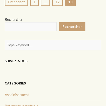
Pagination
Précédent
1
…
12
13
des
publications
Rechercher
Rechercher
SUIVEZ-NOUS
CATÉGORIES
Assainissement
Bâtiments industriels