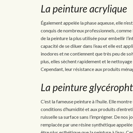
La peinture acrylique
Également appelée la phase aqueuse, elle n’es
conquis de nombreux professionnels, comme l’E
de la peinture la plus utilisée pour embellir l’i
capacité de se diluer dans l’eau et elle est ap
inodores et ne contiennent que très peu de so
plus, elles sèchent rapidement et le nettoyage 
Cependant, leur résistance aux produits ménage
La peinture glycéropht
C’est la fameuse peinture à l’huile. Elle montr
conditions d’humidité et aux produits d’entretie
ruisselle sa surface sans l’imprégner. De nos jo
remplacée par une résine synthétique appelée ré
être plus esthétique que la peinture à l’eau. C