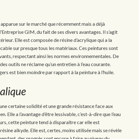
t apparue sur le marché que récemment mais a déjà
ntreprise GIM, du fait de ses divers avantages. Il s’agit
ntérieur. Elle est composée de résine d’acrylique qui a la
plicable sur presque tous les matériaux. Ces peintures sont
lvants, respectant ainsi les normes environnementales. De
des outils ne réclame qu’un entretien à l’eau courante.
rs est bien moindre par rapport à la peinture à l’huile.
alique
e une certaine solidité et une grande résistance face aux
n. Elle a l’avantage d’être lessivable, c’est-à-dire que l’eau
urs, cette peinture tend à disparaître car elle est
sine alkyde. Elle est, certes, moins utilisée mais se révèle
ependant, des progrès sont encore à faire au niveau du