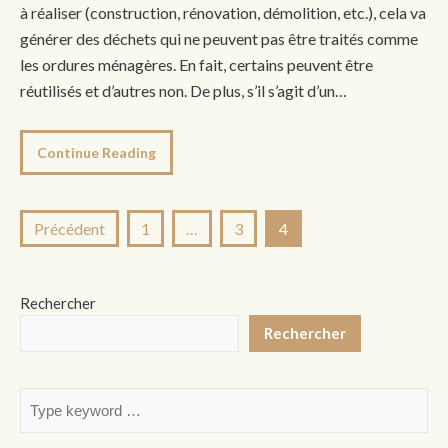
à réaliser (construction, rénovation, démolition, etc.), cela va
générer des déchets qui ne peuvent pas être traités comme
les ordures ménagères. En fait, certains peuvent être
réutilisés et d’autres non. De plus, s’il s’agit d’un…
Continue Reading
Pagination
Précédent
1
…
3
4
des
publications
Rechercher
Rechercher