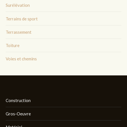
Surélévation
Terrains de sport
Terrassement
Toiture
Voies et chemins
Construction
Gros-Oeuvre
Matériel