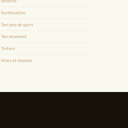
Sécurité
Surélévation
Terrains de sport
Terrassement
Toiture
Voies et chemins