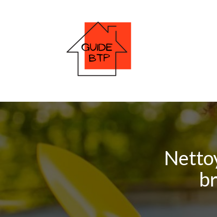
Nettoy
br