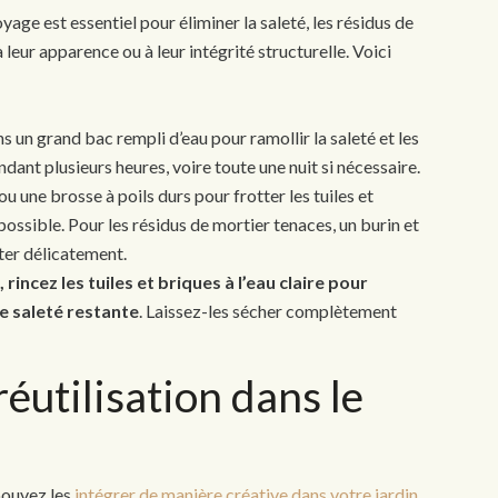
yage est essentiel pour éliminer la saleté, les résidus de
 leur apparence ou à leur intégrité structurelle. Voici
s un grand bac rempli d’eau pour ramollir la saleté et les
dant plusieurs heures, voire toute une nuit si nécessaire.
u une brosse à poils durs pour frotter les tuiles et
possible. Pour les résidus de mortier tenaces, un burin et
ter délicatement.
rincez les tuiles et briques à l’eau claire pour
e saleté restante
. Laissez-les sécher complètement
réutilisation dans le
 pouvez les
intégrer de manière créative dans votre jardin
.