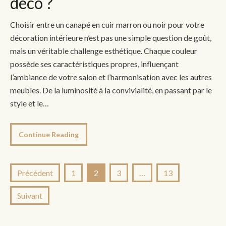
déco ?
Choisir entre un canapé en cuir marron ou noir pour votre
décoration intérieure n’est pas une simple question de goût,
mais un véritable challenge esthétique. Chaque couleur
possède ses caractéristiques propres, influençant
l’ambiance de votre salon et l’harmonisation avec les autres
meubles. De la luminosité à la convivialité, en passant par le
style et le…
Continue Reading
Pagination
Précédent
1
2
3
…
13
des
Suivant
publications