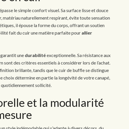
passe le simple confort visuel. Sa surface lisse et douce
ir, matériau naturellement respirant, évite toute sensation
tiques, il épouse la forme du corps, offrant un soutien
lité fait du cuir une matière parfaite pour
allier
, garantit une
durabilité
exceptionnelle. Sa résistance aux
sont des critères essentiels à considérer lors de l’achat.
inition brillante, tandis que le cuir de buffle se distingue
Ce choix détermine en partie la longévité de votre canapé,
t quotidiennement sollicité.
relle et la modularité
-mesure
un style indémodable qui s’adapte à divers décors, du