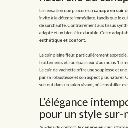
La sensation que procure un
canapé en cuir
dé
invite à la détente immédiate, tandis que le cu
de surchauffe. Contrairement aux tissus synthé
adapté et un bien-être durable. Cette adaptabi
esthétique et confort
.
Le cuir pleine fleur, particulièrement apprécié
frottements et son épaisseur d’au moins 1,5 mm 
Le cuir de vachette offre une souplesse et une f
par sa robustesse et son aspect plus naturel. 
surtout dans un salon vivant, où le mobilier es
L’élégance intempo
pour un style sur
Au-delà du confort, le
canapé en cuir
affirme 