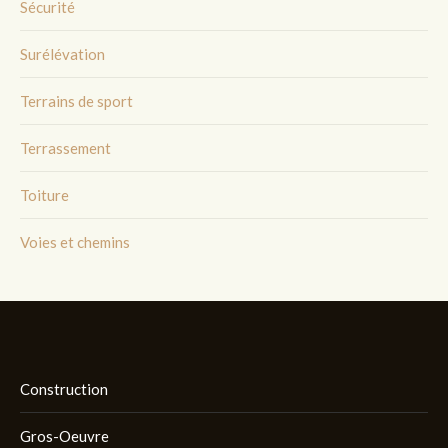
Sécurité
Surélévation
Terrains de sport
Terrassement
Toiture
Voies et chemins
Construction
Gros-Oeuvre