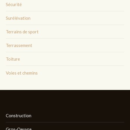
Sécurité
Surélévation
Terrains de sport
Terrassement
Toiture
Voies et chemins
Construction
Gros-Oeuvre