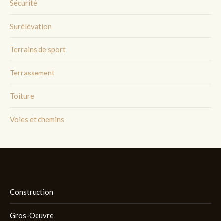
Sécurité
Surélévation
Terrains de sport
Terrassement
Toiture
Voies et chemins
Construction
Gros-Oeuvre