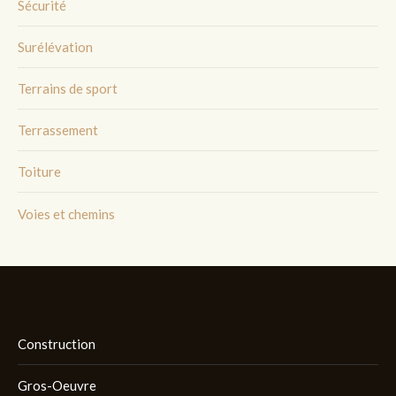
Sécurité
Surélévation
Terrains de sport
Terrassement
Toiture
Voies et chemins
Construction
Gros-Oeuvre