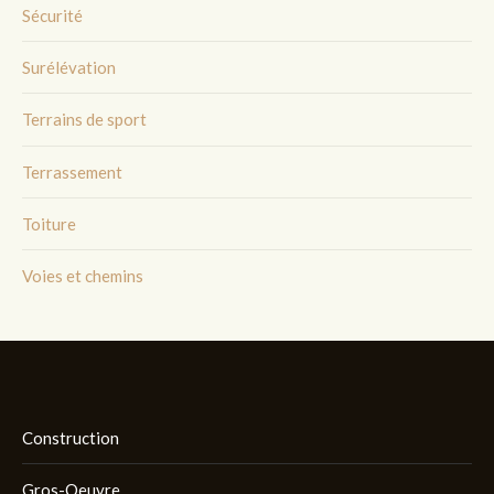
Sécurité
Surélévation
Terrains de sport
Terrassement
Toiture
Voies et chemins
Construction
Gros-Oeuvre