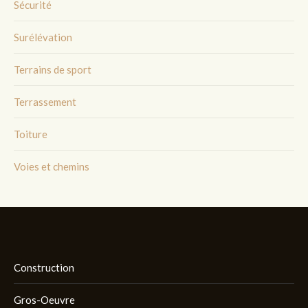
Sécurité
Surélévation
Terrains de sport
Terrassement
Toiture
Voies et chemins
Construction
Gros-Oeuvre