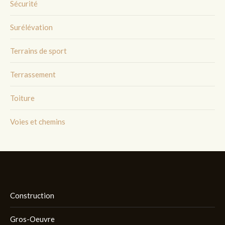
Sécurité
Surélévation
Terrains de sport
Terrassement
Toiture
Voies et chemins
Construction
Gros-Oeuvre