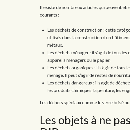
Il existe de nombreux articles qui peuvent être
courants :
Les déchets de construction :
c
ette catégo
utilisés dans la construction d’un bâtiment,
métaux.
Les d
échets ménager :
i
l s’agit de tous le
appareils ménagers ou le papier.
Les d
échets organiques : il s’agit de tous 
ménage. Il peut s’agir de restes de nourritu
Les d
échets dangereux :
i
l s’agit de déche
les produits chimiques, la peinture, les eng
Les d
échets spéciaux comme le verre brisé ou
Les objets à
ne p
a