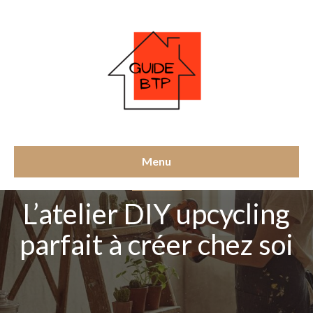
Menu
NON CLASSÉ
L’atelier DIY upcycling
parfait à créer chez soi