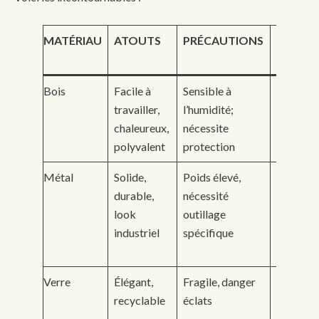
MATÉRIAU
ATOUTS
PRÉCAUTIONS
OUTILS
NÉCESS
Bois
Facile à
Sensible à
Scie, po
travailler,
l’humidité;
colle, vi
chaleureux,
nécessite
polyvalent
protection
Métal
Solide,
Poids élevé,
Perceuse
durable,
nécessité
pince
look
outillage
coupante
industriel
spécifique
possible
soudure
Verre
Élégant,
Fragile, danger
Cutter
recyclable
éclats
diamanté
gants ép