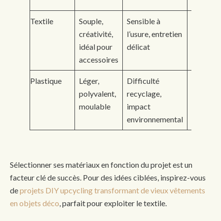
Textile
Souple,
Sensible à
Ciseaux,
créativité,
l’usure, entretien
aiguille,
idéal pour
délicat
machine
accessoires
coudre
Plastique
Léger,
Difficulté
Cutter,
polyvalent,
recyclage,
pistolet 
moulable
impact
environnemental
Sélectionner ses matériaux en fonction du projet est un
facteur clé de succès. Pour des idées ciblées, inspirez-vous
de
projets DIY upcycling transformant de vieux vêtements
en objets déco
, parfait pour exploiter le textile.