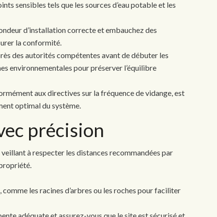
nts sensibles tels que les sources d’eau potable et les
fondeur d’installation correcte et embauchez des
surer la conformité.
près des autorités compétentes avant de débuter les
mes environnementales pour préserver l’équilibre
formément aux directives sur la fréquence de vidange, est
ment optimal du système.
avec précision
n veillant à respecter les distances recommandées par
propriété.
e, comme les racines d’arbres ou les roches pour faciliter
pente adéquate et assurez-vous que le site est sécurisé et