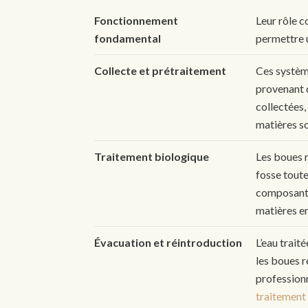
Fonctionnement
Leur rôle c
fondamental
permettre u
Collecte et prétraitement
Ces système
provenant d
collectées,
matières s
Traitement biologique
Les boues r
fosse tout
composants
matières en
Évacuation et réintroduction
L’eau traité
les boues r
professionn
traitement