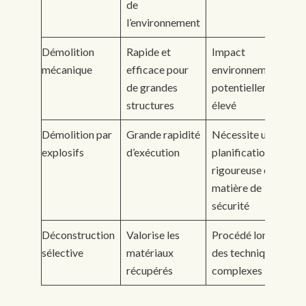
de
l’environnement
Démolition
Rapide et
Impact
mécanique
efficace pour
environnemental
de grandes
potentiellement
structures
élevé
Démolition par
Grande rapidité
Nécessite une
explosifs
d’exécution
planification
rigoureuse en
matière de
sécurité
Déconstruction
Valorise les
Procédé long avec
sélective
matériaux
des techniques
récupérés
complexes