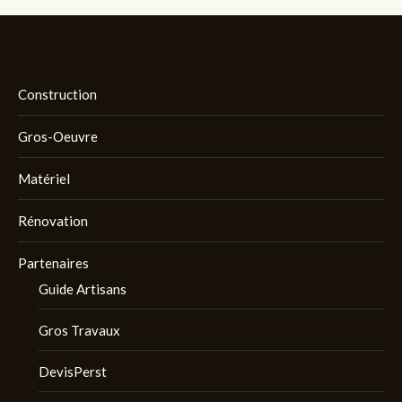
Construction
Gros-Oeuvre
Matériel
Rénovation
Partenaires
Guide Artisans
Gros Travaux
DevisPerst