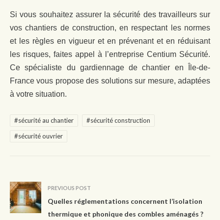
Si vous
souhaitez assurer la sécurité des travailleurs sur
vos chantiers de construction, en respectant les normes
et les règles en vigueur
et
en prévenant et en réduisant
les risques,
f
aites appel à
l’entreprise
Centium Sécurité.
Ce
spécialiste du gardiennage de chantier en Île-de-
France vous propos
e
des solutions sur mesure, adaptées
à votre
situation
.
#sécurité au chantier
#sécurité construction
#sécurité ouvrier
PREVIOUS POST
Quelles réglementations concernent l’isolation
thermique et phonique des combles aménagés ?