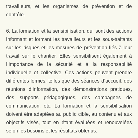
travailleurs, et les organismes de prévention et de
contrôle.
6. La formation et la sensibilisation, qui sont des actions
informant et formant les travailleurs et les sous-traitants
sur les risques et les mesures de prévention liés à leur
travail sur le chantier. Elles sensibilisent également à
l’importance de la sécurité et à la responsabilité
individuelle et collective. Ces actions peuvent prendre
différentes formes, telles que des séances d’accueil, des
réunions d’information, des démonstrations pratiques,
des supports pédagogiques, des campagnes de
communication, etc. La formation et la sensibilisation
doivent être adaptées au public cible, au contenu et aux
objectifs visés, tout en étant évaluées et renouvelées
selon les besoins et les résultats obtenus.