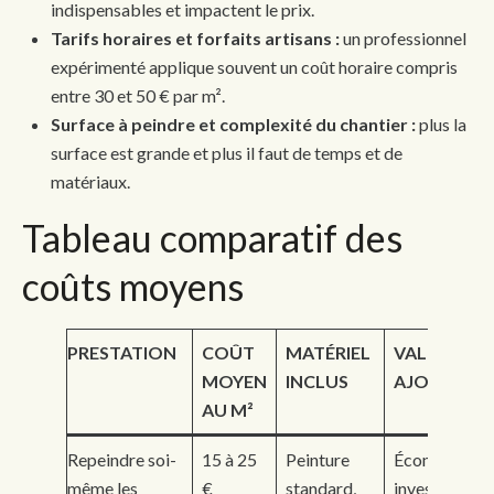
indispensables et impactent le prix.
Tarifs horaires et forfaits artisans :
un professionnel
expérimenté applique souvent un coût horaire compris
entre 30 et 50 € par m².
Surface à peindre et complexité du chantier :
plus la
surface est grande et plus il faut de temps et de
matériaux.
Tableau comparatif des
coûts moyens
PRESTATION
COÛT
MATÉRIEL
VALEUR
MOYEN
INCLUS
AJOUTÉE
AU M²
Repeindre soi-
15 à 25
Peinture
Économie,
même les
€
standard,
investisseme