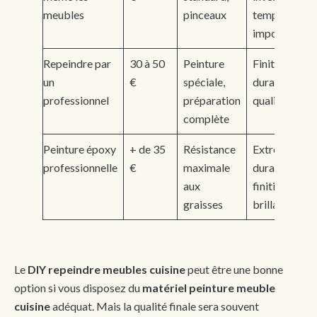
meubles
pinceaux
temps
important
Repeindre par
30 à 50
Peinture
Finition
un
€
spéciale,
durable et de
professionnel
préparation
qualité
complète
Peinture époxy
+ de 35
Résistance
Extrêmemen
professionnelle
€
maximale
durable,
aux
finition
graisses
brillante
Le
DIY repeindre meubles cuisine
peut être une bonne
option si vous disposez du
matériel peinture meuble
cuisine
adéquat. Mais la qualité finale sera souvent