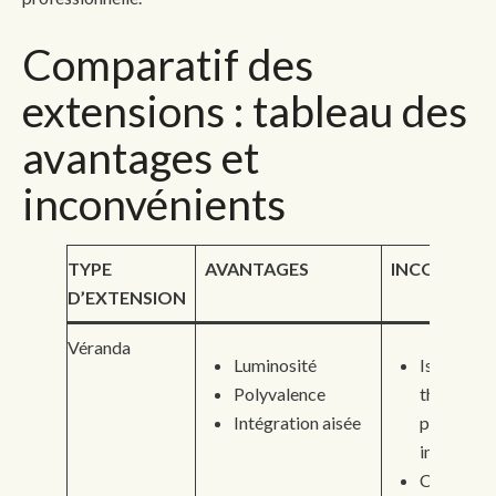
Comparatif des
extensions : tableau des
avantages et
inconvénients
TYPE
AVANTAGES
INCONVÉNI
D’EXTENSION
Véranda
Luminosité
Isolation
Polyvalence
thermiqu
Intégration aisée
parfois
insuffisan
Confort l