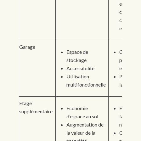
en cas de
condition
climatiqu
extrêmes
Garage
Espace de
Coûts
stockage
potentiel
Accessibilité
élevés
Utilisation
Peut pren
multifonctionnelle
la place au
Étage
Économie
Étude de
supplémentaire
d’espace au sol
faisabilité
Augmentation de
nécessair
la valeur de la
Coûts
propriété
potentiel