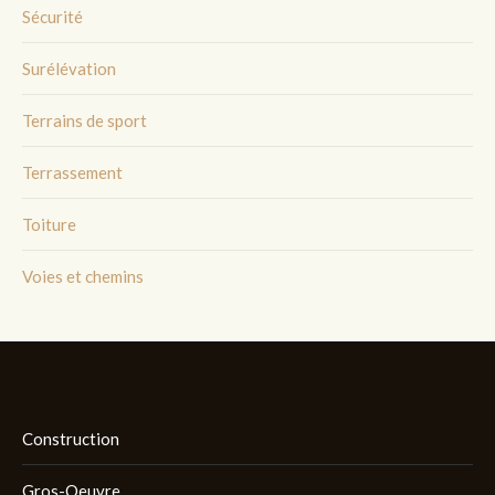
Sécurité
Surélévation
Terrains de sport
Terrassement
Toiture
Voies et chemins
Construction
Gros-Oeuvre