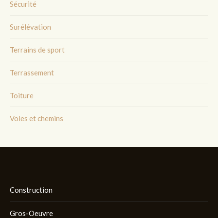
Sécurité
Surélévation
Terrains de sport
Terrassement
Toiture
Voies et chemins
Construction
Gros-Oeuvre