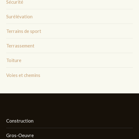
Sécurité
Surélévation
Terrains de sport
Terrassement
Toiture
Voies et chemins
Construction
Gros-Oeuvre