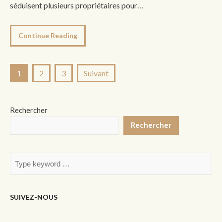
séduisent plusieurs propriétaires pour…
Continue Reading
Pagination
1
2
3
Suivant
des
publications
Rechercher
Rechercher
SUIVEZ-NOUS