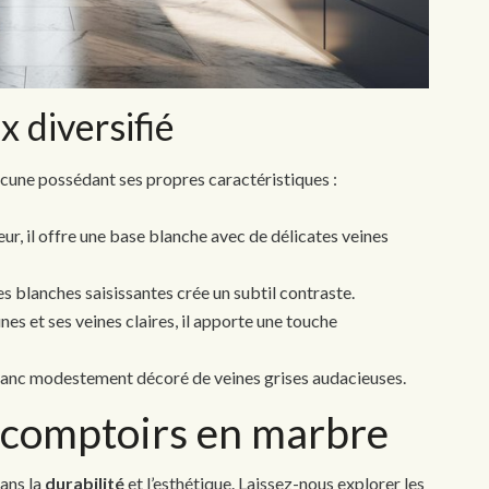
 diversifié
acune possédant ses propres caractéristiques :
ur, il offre une base blanche avec de délicates veines
es blanches saisissantes crée un subtil contraste.
nes et ses veines claires, il apporte une touche
lanc modestement décoré de veines grises audacieuses.
 comptoirs en marbre
dans la
durabilité
et l’esthétique. Laissez-nous explorer les