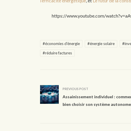
l’efficacité énergétique
, et
Le futur de la cons
https://www.youtube.com/watch?v=a
#économies d'énergie
#énergie solaire
#inv
#réduire factures
PREVIOUS POST
Assainissement individuel : comme
bien choisir son système autonome