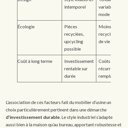
intemporel
variable selon
mode
Écologie
Pièces
Moins souvent
recyclées,
recyclable, fin
upcycling
de vie difficile
possible
Coût à long terme
Investissement
Coûts
rentable sur
récurrents pou
durée
remplacement
L’association de ces facteurs fait du mobilier d’usine un
choix particulièrement pertinent dans une démarche
d’investissement durable
. Le style industriel s’adapte
aussi bien à la maison qu’au bureau, apportant robustesse et