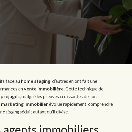
ifs face au
home staging
, d’autres en ont fait une
formances en
vente immobilière
. Cette technique de
s
préjugés
, malgré les preuves croissantes de son
e
marketing immobilier
évolue rapidement, comprendre
me staging
séduit autant qu’il divise.
s agents immobiliers