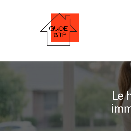
Le 
immo