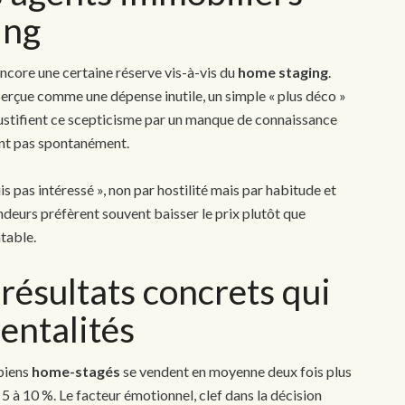
ing
core une certaine réserve vis-à-vis du
home staging
.
erçue comme une dépense inutile, un simple « plus déco »
s justifient ce scepticisme par un manque de connaissance
dent pas spontanément.
is pas intéressé », non par hostilité mais par habitude et
endeurs préfèrent souvent baisser le prix plutôt que
ntable.
 résultats concrets qui
entalités
 biens
home-stagés
se vendent en moyenne deux fois plus
5 à 10 %. Le facteur émotionnel, clef dans la décision