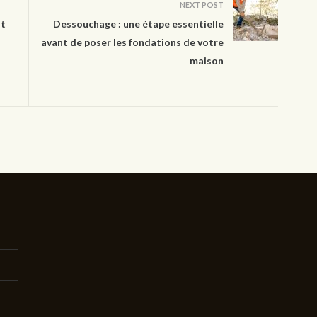
NEXT POST
ut
Dessouchage : une étape essentielle
avant de poser les fondations de votre
maison