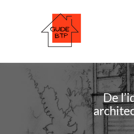
De l’i
archite