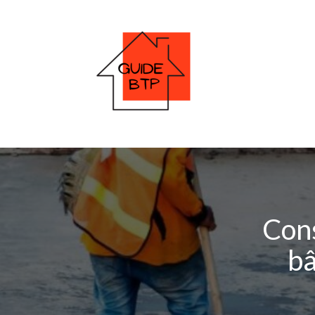
Cons
bâ