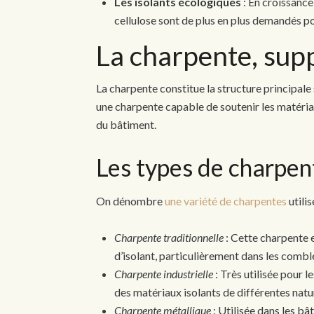
Les isolants écologiques
: En croissance
cellulose sont de plus en plus demandés po
La charpente, supp
La charpente constitue la structure principale s
une charpente capable de soutenir les matériaux
du bâtiment.
Les types de charpent
On dénombre
une variété de charpentes
utili
Charpente traditionnelle
: Cette charpente e
d’isolant, particulièrement dans les comb
Charpente industrielle
: Très utilisée pour 
des matériaux isolants de différentes natu
Charpente métallique
: Utilisée dans les bâ