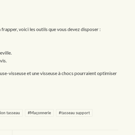
 frapper, voici les outils que vous devez disposer :
ville.
vis.
euse-visseuse et une visseuse à chocs pourraient optimiser
tion tasseau
#Maçonnerie
#tasseau support